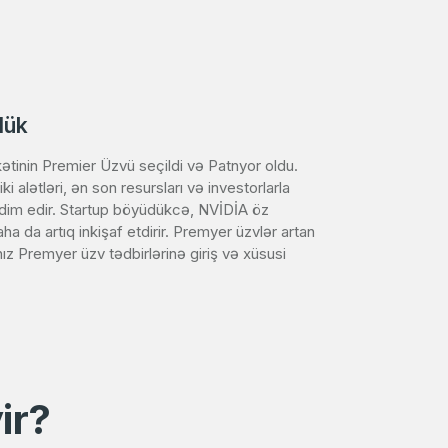
lük
kətinin Premier Üzvü seçildi və Patnyor oldu.
i alətləri, ən son resursları və investorlarla
qdim edir. Startup böyüdükcə, NVİDİA öz
ha da artıq inkişaf etdirir. Premyer üzvlər artan
ız Premyer üzv tədbirlərinə giriş və xüsusi
ir?