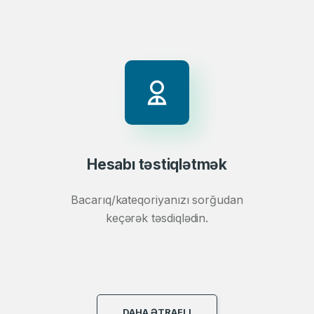
Hesabı təstiqlətmək
Bacarıq/kateqoriyanızı sorğudan
keçərək təsdiqlədin.
DAHA ƏTRAFLI