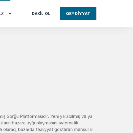
AZ
DAXIL OL
QEYDIYYAT
lmış Sorğu Platformasıdır. Yeni yaradılmış və ya
lların bazara uyğunlaşmasını avtomatik
ə olaraq, bazarda fəaliyyət göstərən məhsullar