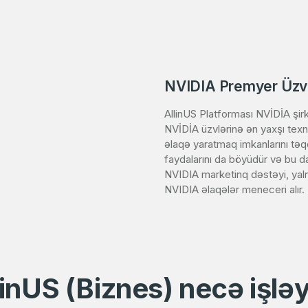
NVIDIA Premyer Üzv
AllinUS Platforması NVİDİA şir
NVİDİA üzvlərinə ən yaxşı texnik
əlaqə yaratmaq imkanlarını tə
faydalarını da böyüdür və bu da
NVIDIA marketinq dəstəyi, yaln
NVIDIA əlaqələr meneceri alır.
linUS (Biznes) necə işləy