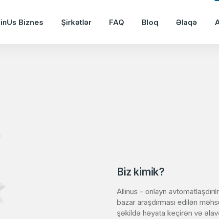
linUs Biznes
Şirkətlər
FAQ
Bloq
Əlaqə
Biz kimik?
Allinus - onlayn avtomatlaşdırı
bazar araşdırması edilən məhsu
şəkildə həyata keçirən və əlav