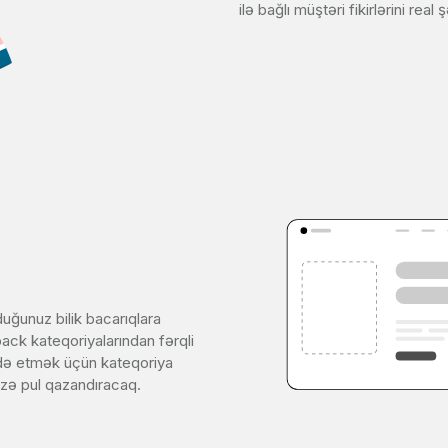
ilə bağlı müştəri fikirlərini real
duğunuz bilik bacarıqlara
ack kateqoriyalarından fərqli
əldə etmək üçün kateqoriya
izə pul qazandıracaq.