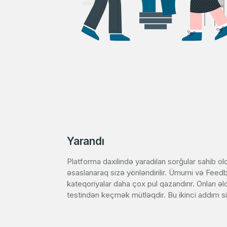
Yarandı
Platforma daxilində yaradılan sorğular sahib ol
əsaslanaraq sizə yönləndirilir. Ümumi və Feedb
kateqoriyalar daha çox pul qazandırır. Onları 
testindən keçmək mütləqdir. Bu ikinci addım s