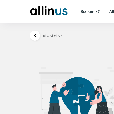
Biz kimik?
Al
BIZ KIMIK?